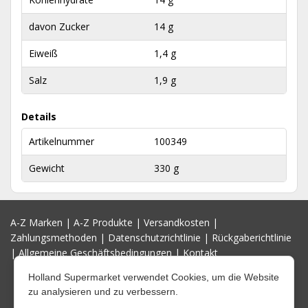
davon Zucker
14 g
Eiweiß
1,4 g
Salz
1,9 g
Details
Artikelnummer
100349
Gewicht
330 g
A-Z Marken
|
A-Z Produkte
|
Versandkosten
|
Zahlungsmethoden
|
Datenschutzrichtlinie
|
Rückgaberichtlinie
|
Allgemeine Geschäftsbedingungen
|
Kontakt
Holland Supermarket verwendet Cookies, um die Website
zu analysieren und zu verbessern.