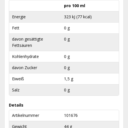
pro 100 ml
Energie
323 kJ (77 kcal)
Fett
0 g
davon gesättigte
0 g
Fettsäuren
Kohlenhydrate
0 g
davon Zucker
0 g
Eiweiß
1,5 g
Salz
0 g
Details
Artikelnummer
101676
Gewicht
44 g