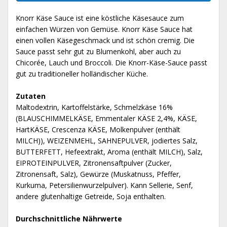
Knorr Käse Sauce ist eine köstliche Käsesauce zum
einfachen Würzen von Gemüse. Knorr Käse Sauce hat
einen vollen Käsegeschmack und ist schön cremig. Die
Sauce passt sehr gut zu Blumenkohl, aber auch zu
Chicorée, Lauch und Broccoli. Die Knorr-Käse-Sauce passt
gut zu traditioneller holländischer Küche.
Zutaten
Maltodextrin, Kartoffelstärke, Schmelzkäse 16%
(BLAUSCHIMMELKÄSE, Emmentaler KÄSE 2,4%, KÄSE,
HartKÄSE, Crescenza KÄSE, Molkenpulver (enthält
MILCH)), WEIZENMEHL, SAHNEPULVER, jodiertes Salz,
BUTTERFETT, Hefeextrakt, Aroma (enthält MILCH), Salz,
EIPROTEINPULVER, Zitronensaftpulver (Zucker,
Zitronensaft, Salz), Gewürze (Muskatnuss, Pfeffer,
Kurkuma, Petersilienwurzelpulver). Kann Sellerie, Senf,
andere glutenhaltige Getreide, Soja enthalten.
Durchschnittliche Nährwerte