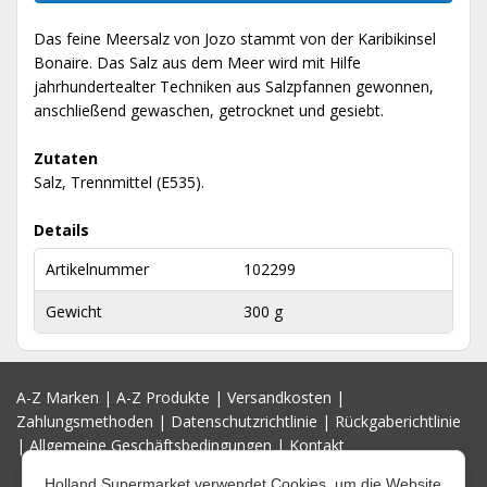
Das feine Meersalz von Jozo stammt von der Karibikinsel
Bonaire. Das Salz aus dem Meer wird mit Hilfe
jahrhundertealter Techniken aus Salzpfannen gewonnen,
anschließend gewaschen, getrocknet und gesiebt.
Zutaten
Salz, Trennmittel (E535).
Details
Artikelnummer
102299
Gewicht
300 g
A-Z Marken
|
A-Z Produkte
|
Versandkosten
|
Zahlungsmethoden
|
Datenschutzrichtlinie
|
Rückgaberichtlinie
|
Allgemeine Geschäftsbedingungen
|
Kontakt
Holland Supermarket verwendet Cookies, um die Website