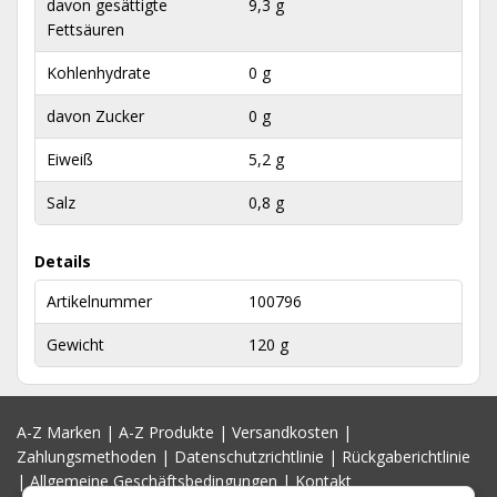
davon gesättigte
9,3 g
Fettsäuren
Kohlenhydrate
0 g
davon Zucker
0 g
Eiweiß
5,2 g
Salz
0,8 g
Details
Artikelnummer
100796
Gewicht
120 g
A-Z Marken
|
A-Z Produkte
|
Versandkosten
|
Zahlungsmethoden
|
Datenschutzrichtlinie
|
Rückgaberichtlinie
|
Allgemeine Geschäftsbedingungen
|
Kontakt