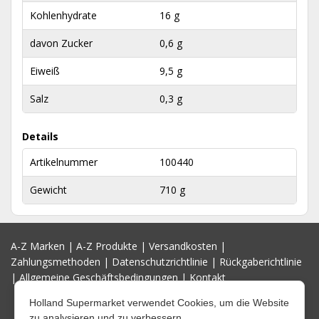
Kohlenhydrate
16 g
davon Zucker
0,6 g
Eiweiß
9,5 g
Salz
0,3 g
Details
Artikelnummer
100440
Gewicht
710 g
A-Z Marken
|
A-Z Produkte
|
Versandkosten
|
Zahlungsmethoden
|
Datenschutzrichtlinie
|
Rückgaberichtlinie
|
Allgemeine Geschäftsbedingungen
|
Kontakt
Holland Supermarket verwendet Cookies, um die Website
zu analysieren und zu verbessern.