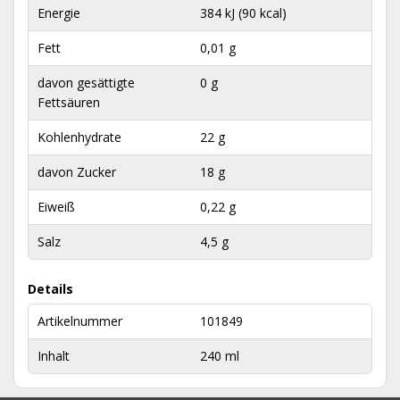
Energie
384 kJ (90 kcal)
Fett
0,01 g
davon gesättigte
0 g
Fettsäuren
Kohlenhydrate
22 g
davon Zucker
18 g
Eiweiß
0,22 g
Salz
4,5 g
Details
Artikelnummer
101849
Inhalt
240 ml