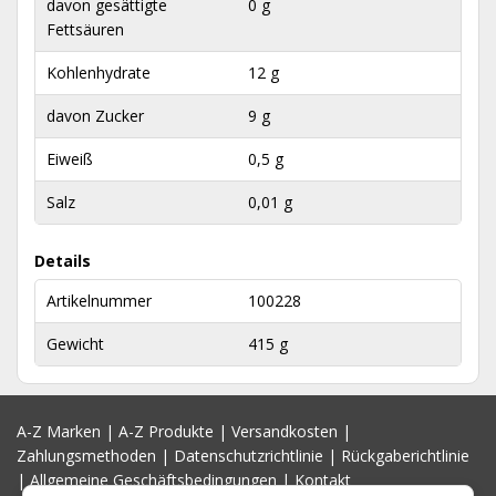
davon gesättigte
0 g
Fettsäuren
Kohlenhydrate
12 g
davon Zucker
9 g
Eiweiß
0,5 g
Salz
0,01 g
Details
Artikelnummer
100228
Gewicht
415 g
A-Z Marken
|
A-Z Produkte
|
Versandkosten
|
Zahlungsmethoden
|
Datenschutzrichtlinie
|
Rückgaberichtlinie
|
Allgemeine Geschäftsbedingungen
|
Kontakt