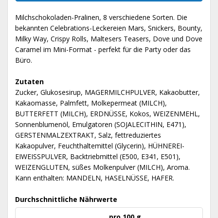
Milchschokoladen-Pralinen, 8 verschiedene Sorten. Die
bekannten Celebrations-Leckereien Mars, Snickers, Bounty,
Milky Way, Crispy Rolls, Maltesers Teasers, Dove und Dove
Caramel im Mini-Format - perfekt für die Party oder das
Büro.
Zutaten
Zucker, Glukosesirup, MAGERMILCHPULVER, Kakaobutter,
Kakaomasse, Palmfett, Molkepermeat (MILCH),
BUTTERFETT (MILCH), ERDNÜSSE, Kokos, WEIZENMEHL,
Sonnenblumenöl, Emulgatoren (SOJALECITHIN, E471),
GERSTENMALZEXTRAKT, Salz, fettreduziertes
Kakaopulver, Feuchthaltemittel (Glycerin), HÜHNEREI-
EIWEISSPULVER, Backtriebmittel (E500, E341, E501),
WEIZENGLUTEN, süßes Molkenpulver (MILCH), Aroma.
Kann enthalten: MANDELN, HASELNÜSSE, HAFER.
Durchschnittliche Nährwerte
pro 100 g