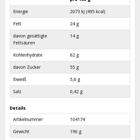
Energie
2073 kJ (495 kcal)
Fett
24 g
davon gesättigte
14 g
Fettsäuren
Kohlenhydrate
62 g
davon Zucker
55 g
Eiweiß
5,6 g
Salz
0,42 g
Details
Artikelnummer
104174
Gewicht
196 g