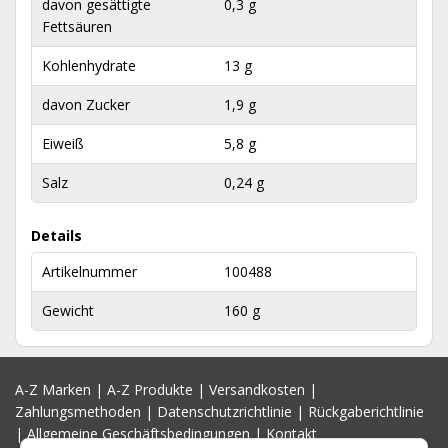
davon gesättigte
0,3 g
Fettsäuren
Kohlenhydrate
13 g
davon Zucker
1,9 g
Eiweiß
5,8 g
Salz
0,24 g
Details
Artikelnummer
100488
Gewicht
160 g
A-Z Marken
|
A-Z Produkte
|
Versandkosten
|
Zahlungsmethoden
|
Datenschutzrichtlinie
|
Rückgaberichtlinie
|
Allgemeine Geschäftsbedingungen
|
Kontakt