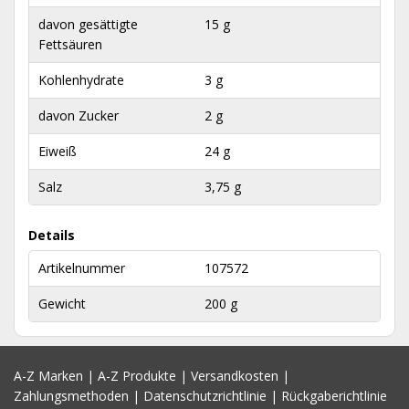
davon gesättigte
15 g
Fettsäuren
Kohlenhydrate
3 g
davon Zucker
2 g
Eiweiß
24 g
Salz
3,75 g
Details
Artikelnummer
107572
Gewicht
200 g
A-Z Marken
|
A-Z Produkte
|
Versandkosten
|
Zahlungsmethoden
|
Datenschutzrichtlinie
|
Rückgaberichtlinie