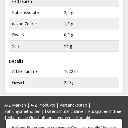
Fettsäuren
Kohlenhydrate
2,5 g
davon Zucker
1,5 g
Eiweiß
0,9 g
Salz
95 g
Details
Artikelnummer
102274
Gewicht
250 g
A-Z Marken
|
A-Z Produkte
|
Versandkosten
|
Zahlungsmethoden
|
Datenschutzrichtlinie
|
Rückgaberichtlinie
|
Allgemeine Geschäftsbedingungen
|
Kontakt
Holland Supermarket verwendet Cookies, um die Website