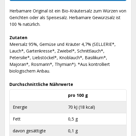
Herbamare Original ist ein Bio-Kräutersalz zum Würzen von
Gerichten oder als Speisesalz. Herbamare Gewürzsalz ist
100 % natürlich.
Zutaten
Meersalz 95%, Gemüse und Kräuter 4,7% (SELLERIE*,
Lauch*, Gartenkresse*, Zwiebel*, Schnittlauch*,
Petersilie*, Liebstöckel*, Knoblauch*, Basilikum*,
Majoran*, Rosmarin*, Thymian*). *Aus kontrolliert
biologischem Anbau.
Durchschnittliche Nährwerte
pro 100 g
Energie
70 kJ (18 kcal)
Fett
0,5 g
davon gesättigte
0,1 g